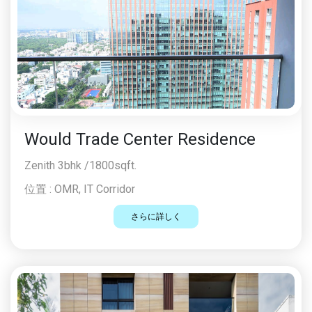
Would Trade Center Residence
Zenith 3bhk /1800sqft.
位置 :
OMR, IT Corridor
さらに詳しく