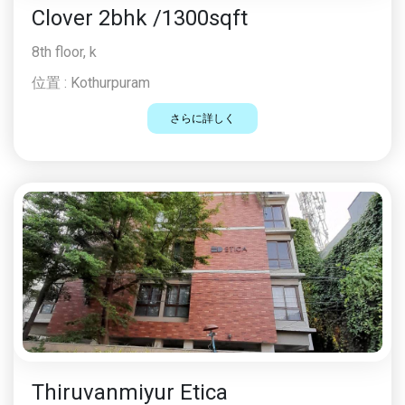
Clover 2bhk /1300sqft
8th floor, k
位置 :
Kothurpuram
さらに詳しく
Thiruvanmiyur Etica