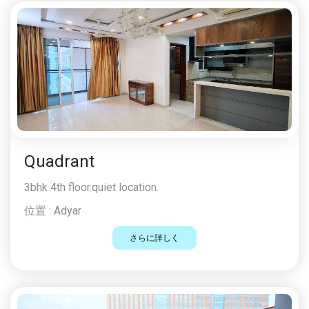
Quadrant
3bhk 4th floor.quiet location.
位置 :
Adyar
さらに詳しく