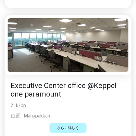
Executive Center office @Keppel
one paramount
21k/pp
位置 :
Manapakkam
さらに詳しく