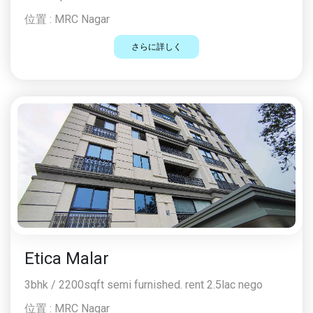
位置 :
MRC Nagar
さらに詳しく
Etica Malar
3bhk / 2200sqft semi furnished. rent 2.5lac nego
位置 :
MRC Nagar