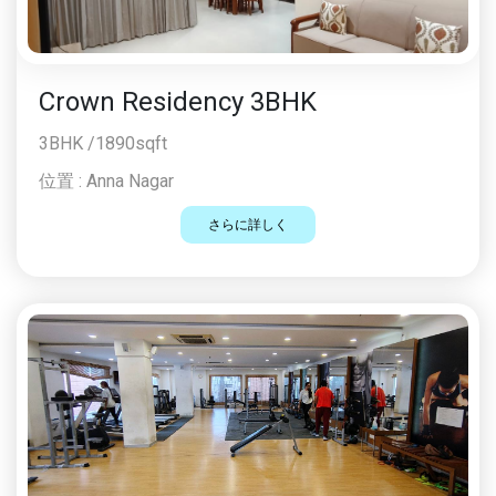
Crown Residency 3BHK
3BHK /1890sqft
位置 :
Anna Nagar
さらに詳しく