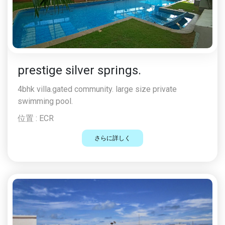
prestige silver springs.
4bhk villa.gated community. large size private
swimming pool.
位置 :
ECR
さらに詳しく