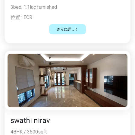
3bed, 1.1lac furnished
位置 :
ECR
さらに詳しく
swathi nirav
4BHK / 3500sqft