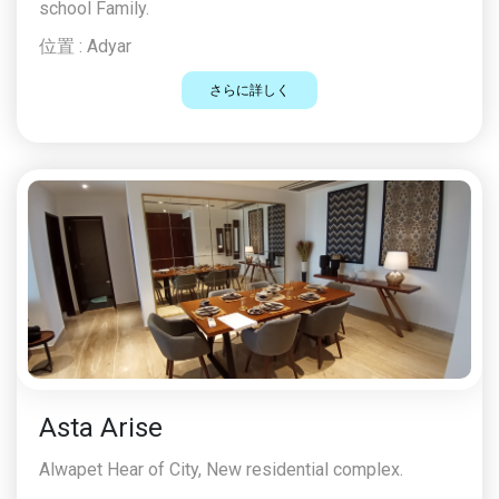
school Family.
位置 :
Adyar
さらに詳しく
Asta Arise
Alwapet Hear of City, New residential complex.