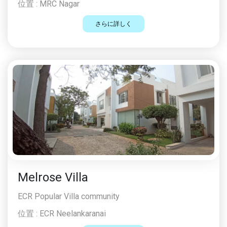
位置 :
MRC Nagar
さらに詳しく
Melrose Villa
ECR Popular Villa community
位置 :
ECR Neelankaranai