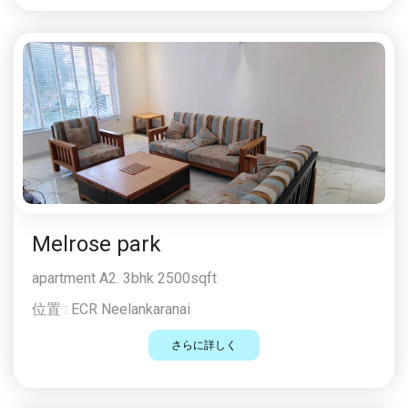
Melrose park
apartment A2. 3bhk 2500sqft
位置 :
ECR Neelankaranai
さらに詳しく