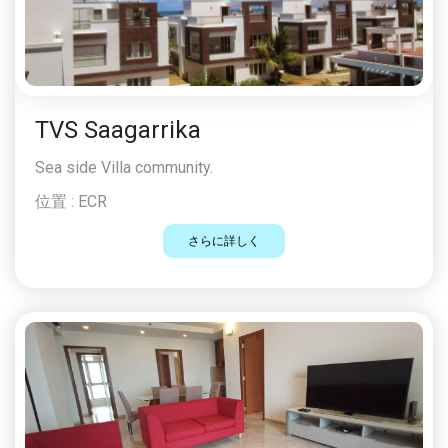
TVS Saagarrika
Sea side Villa community.
位置 :
ECR
さらに詳しく