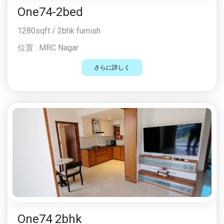
One74-2bed
1280sqft / 2bhk furnish
位置 :
MRC Nagar
さらに詳しく
One74 2bhk