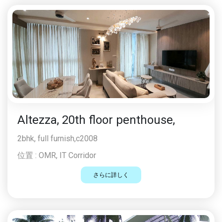
Altezza, 20th floor penthouse,
2bhk, full furnish,c2008
位置 :
OMR, IT Corridor
さらに詳しく