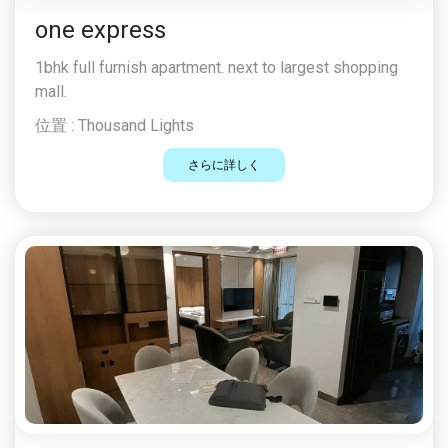
one express
1bhk full furnish apartment. next to largest shopping
mall.
位置 :
Thousand Lights
さらに詳しく