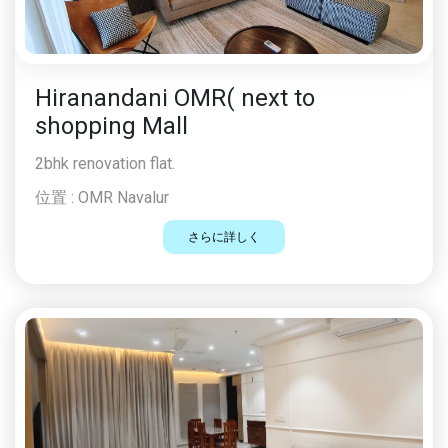
Hiranandani OMR( next to
shopping Mall
2bhk renovation flat.
位置 :
OMR Navalur
さらに詳しく