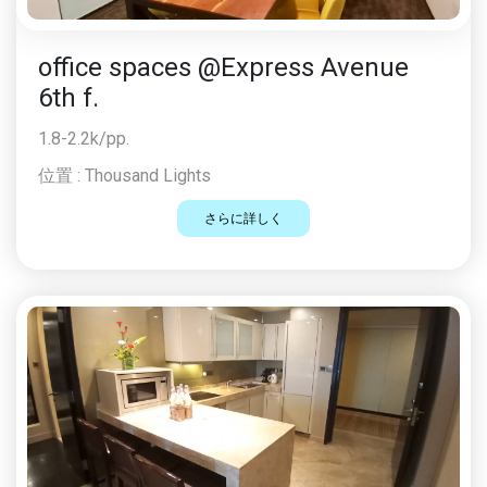
office spaces @Express Avenue
6th f.
1.8-2.2k/pp.
位置 :
Thousand Lights
さらに詳しく